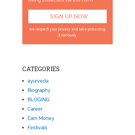
we respect your privacy and take protecting
it seriously
CATEGORIES
ayurveda
Biography
BLOGING
Career
Earn Money
Festivals