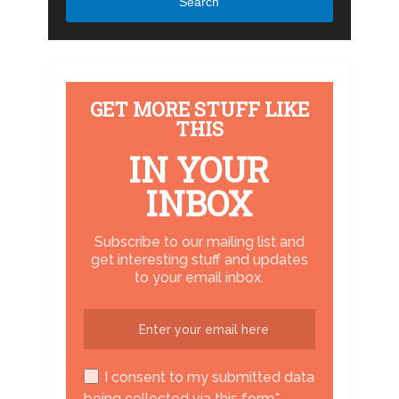
Search
GET MORE STUFF LIKE
THIS
IN YOUR
INBOX
Subscribe to our mailing list and
get interesting stuff and updates
to your email inbox.
I consent to my submitted data
being collected via this form*