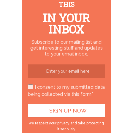
THIS
IN YOUR
INBOX
Subscribe to our mailing list and
get interesting stuff and updates
to your email inbox.
I consent to my submitted data
being collected via this form*
we respect your privacy and take protecting
it seriously