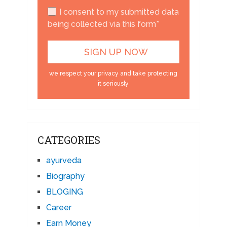
I consent to my submitted data
being collected via this form*
we respect your privacy and take protecting
it seriously
CATEGORIES
ayurveda
Biography
BLOGING
Career
Earn Money