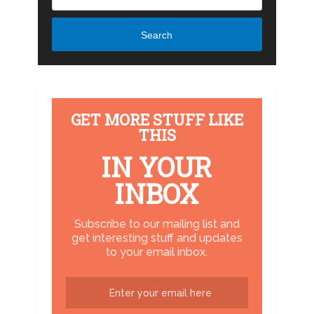
Search
GET MORE STUFF LIKE
THIS
IN YOUR
INBOX
Subscribe to our mailing list and
get interesting stuff and updates
to your email inbox.