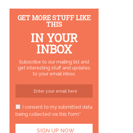
GET MORE STUFF LIKE
THIS
IN YOUR
INBOX
Subscribe to our mailing list and
get interesting stuff and updates
to your email inbox.
I consent to my submitted data
being collected via this form*