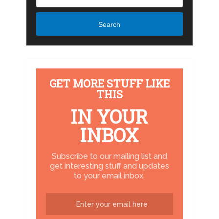
Search
GET MORE STUFF LIKE
THIS
IN YOUR
INBOX
Subscribe to our mailing list and
get interesting stuff and updates
to your email inbox.