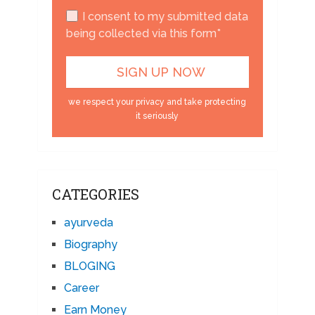
I consent to my submitted data
being collected via this form*
we respect your privacy and take protecting
it seriously
CATEGORIES
ayurveda
Biography
BLOGING
Career
Earn Money