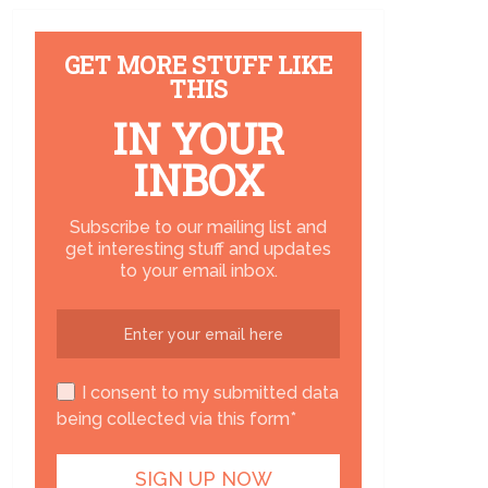
GET MORE STUFF LIKE
THIS
IN YOUR
INBOX
Subscribe to our mailing list and
get interesting stuff and updates
to your email inbox.
I consent to my submitted data
being collected via this form*