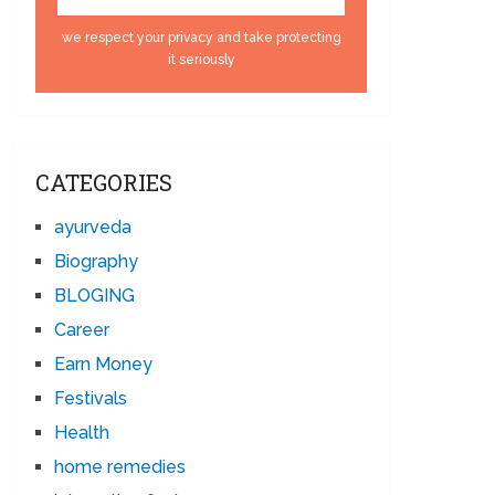
we respect your privacy and take protecting
it seriously
CATEGORIES
ayurveda
Biography
BLOGING
Career
Earn Money
Festivals
Health
home remedies