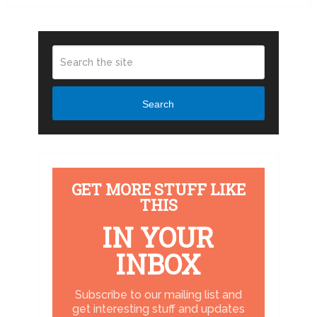
Search
GET MORE STUFF LIKE
THIS
IN YOUR
INBOX
Subscribe to our mailing list and
get interesting stuff and updates