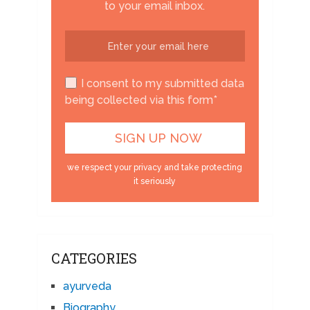
to your email inbox.
I consent to my submitted data
being collected via this form*
we respect your privacy and take protecting
it seriously
CATEGORIES
ayurveda
Biography