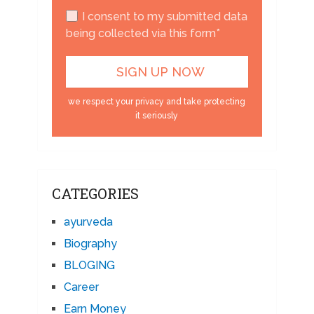
I consent to my submitted data
being collected via this form*
we respect your privacy and take protecting
it seriously
CATEGORIES
ayurveda
Biography
BLOGING
Career
Earn Money