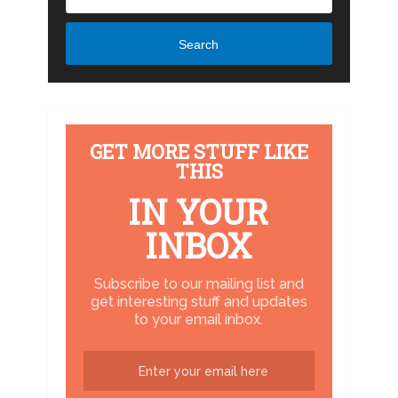
Search
GET MORE STUFF LIKE
THIS
IN YOUR
INBOX
Subscribe to our mailing list and
get interesting stuff and updates
to your email inbox.