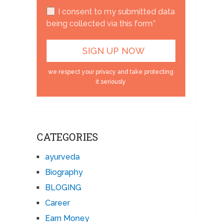
I consent to my submitted data
being collected via this form*
we respect your privacy and take protecting
it seriously
CATEGORIES
ayurveda
Biography
BLOGING
Career
Earn Money