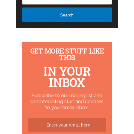
Search
GET MORE STUFF LIKE
THIS
IN YOUR
INBOX
Subscribe to our mailing list and
get interesting stuff and updates
to your email inbox.