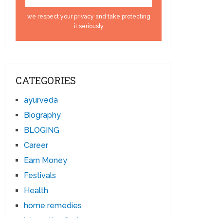
we respect your privacy and take protecting
it seriously
CATEGORIES
ayurveda
Biography
BLOGING
Career
Earn Money
Festivals
Health
home remedies