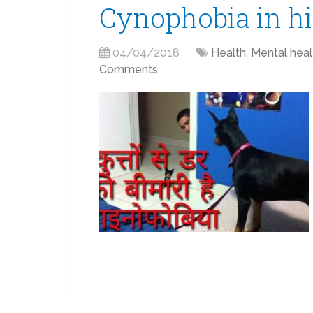
Cynophobia in h
04/04/2018
Health
,
Mental heal
Comments