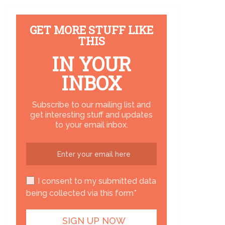
GET MORE STUFF LIKE
THIS
IN YOUR
INBOX
Subscribe to our mailing list and
get interesting stuff and updates
to your email inbox.
I consent to my submitted data
being collected via this form*