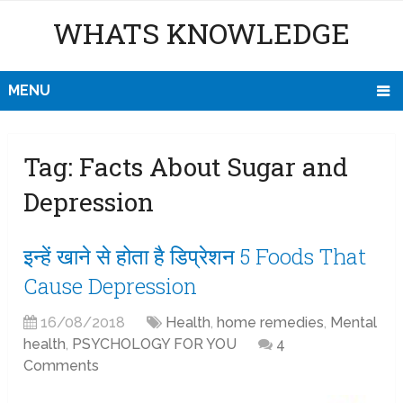
WHATS KNOWLEDGE
MENU
Tag:
Facts About Sugar and
Depression
इन्हें खाने से होता है डिप्रेशन 5 Foods That
Cause Depression
16/08/2018
Health
,
home remedies
,
Mental
health
,
PSYCHOLOGY FOR YOU
4
Comments