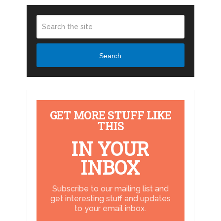
Search
GET MORE STUFF LIKE
THIS
IN YOUR
INBOX
Subscribe to our mailing list and
get interesting stuff and updates
to your email inbox.