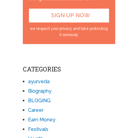
we respect your privacy and take protecting
it seriously
CATEGORIES
ayurveda
Biography
BLOGING
Career
Earn Money
Festivals