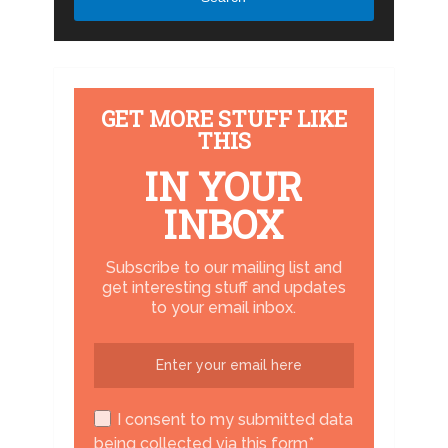
GET MORE STUFF LIKE
THIS
IN YOUR
INBOX
Subscribe to our mailing list and
get interesting stuff and updates
to your email inbox.
I consent to my submitted data
being collected via this form*