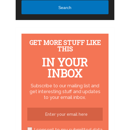
Search
GET MORE STUFF LIKE
THIS
IN YOUR
INBOX
Subscribe to our mailing list and
get interesting stuff and updates
to your email inbox.
I consent to my submitted data