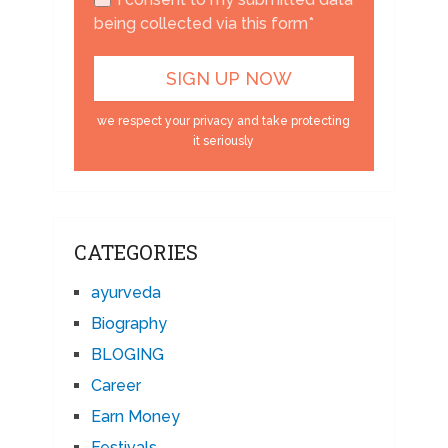
being collected via this form*
we respect your privacy and take protecting
it seriously
CATEGORIES
ayurveda
Biography
BLOGING
Career
Earn Money
Festivals