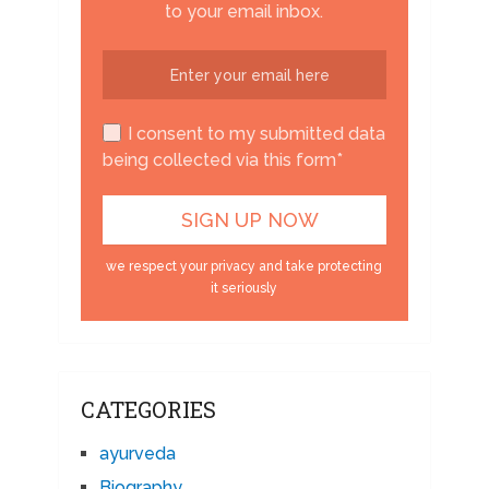
to your email inbox.
I consent to my submitted data
being collected via this form*
we respect your privacy and take protecting
it seriously
CATEGORIES
ayurveda
Biography