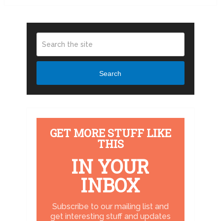
Search
GET MORE STUFF LIKE
THIS
IN YOUR
INBOX
Subscribe to our mailing list and
get interesting stuff and updates