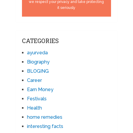
we respect your privacy and take protecting
it seriously
CATEGORIES
ayurveda
Biography
BLOGING
Career
Earn Money
Festivals
Health
home remedies
interesting facts