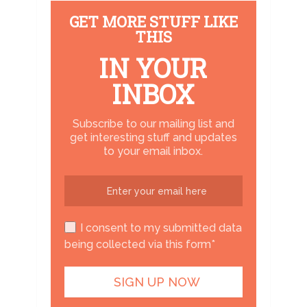
GET MORE STUFF LIKE
THIS
IN YOUR
INBOX
Subscribe to our mailing list and
get interesting stuff and updates
to your email inbox.
I consent to my submitted data
being collected via this form*