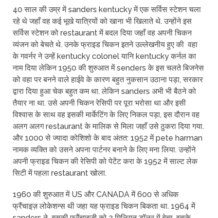
40 साल की उम्र में sanders kentucky में एक सर्विस स्टेशन चला
रहे थे जहाँ वह कई भूखे यात्रियों को खाना भी खिलाते थे. उन्होंने इस
सर्विस स्टेशन को restaurant में बदल दिया जहाँ वह अपनी चिकन
व्यंजन को बेचते थे. उनके फ्राइड चिकन इतने उल्लेखनीय हुए की वहा
के गवर्नर ने उन्हें kentucky colonel यानि kentucky कर्नल का
नाम दिया लेकिन 1950 की शुरुआत में senders के इस चलते बिजनेस
को वहा पर बनने वाले हाईवे के कारण बहुत नुकसान उठाना पड़ा, सरकार
द्वारा दिया हुआ चेक बहुत कम था. लेकिन sanders अभी भी बैठने को
तैयार ना था. उसे अपनी चिकन रेसिपी पर पूरा भरोसा था और इसी
विश्वास के साथ वह इसकी मार्केटिंग के लिए निकल पड़ा, इस दौरान वह
अलग अलग restaurant के मालिक से मिला जहाँ उसे ठुकरा दिया गया.
और 1000 से ज्यादा कोशिशो के बाद अंतत: 1952 में pete harman
नामक व्यक्ति को उसने अपना पार्टनर बनाने के लिए मना लिया. उन्होंने
अपनी फ्राइड चिकन की रेसिपी को पेटेंट करा के 1952 में साल्ट लेक
सिटी में पहला restaurant खोला.
1960 की शुरुआत में US और CANADA में 600 से अधिक
फ्रैंचाइज़ लोकेशन्स थी जहा यह फ्राइड चिकन बिकता था. 1964 में
sanders ने इसकी फ्रैंचाइज़ी को 2 मिलियन डॉलर में बेचा, इसके