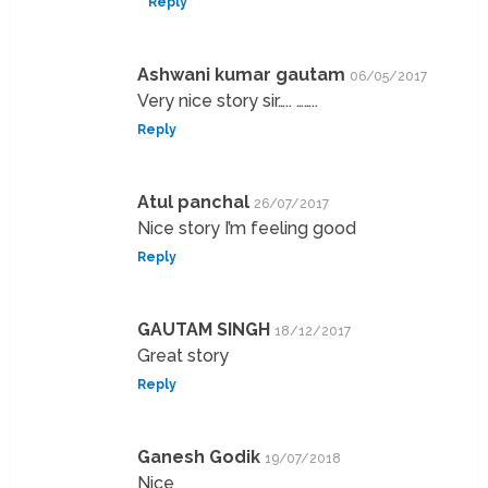
Reply
Ashwani kumar gautam
06/05/2017
Very nice story sir….. ……..
Reply
Atul panchal
26/07/2017
Nice story I’m feeling good
Reply
GAUTAM SINGH
18/12/2017
Great story
Reply
Ganesh Godik
19/07/2018
Nice