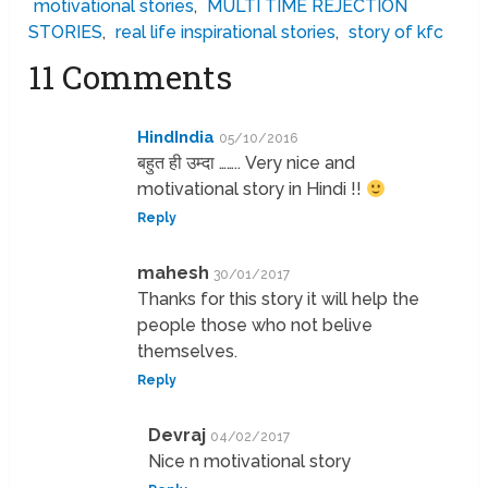
motivational stories
,
MULTI TIME REJECTION
STORIES
,
real life inspirational stories
,
story of kfc
11 Comments
HindIndia
05/10/2016
बहुत ही उम्दा …….. Very nice and
motivational story in Hindi !!
Reply
mahesh
30/01/2017
Thanks for this story it will help the
people those who not belive
themselves.
Reply
Devraj
04/02/2017
Nice n motivational story