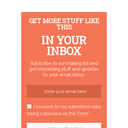
GET MORE STUFF LIKE
THIS
IN YOUR
INBOX
Subscribe to our mailing list and
get interesting stuff and updates
to your email inbox.
I consent to my submitted data
being collected via this form*