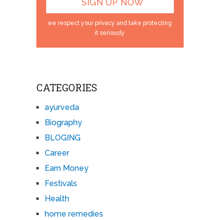
we respect your privacy and take protecting
it seriously
CATEGORIES
ayurveda
Biography
BLOGING
Career
Earn Money
Festivals
Health
home remedies