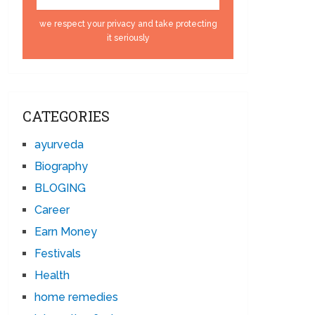
we respect your privacy and take protecting
it seriously
CATEGORIES
ayurveda
Biography
BLOGING
Career
Earn Money
Festivals
Health
home remedies