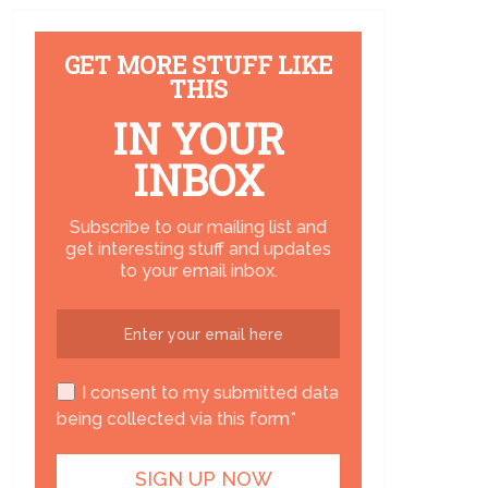
GET MORE STUFF LIKE
THIS
IN YOUR
INBOX
Subscribe to our mailing list and
get interesting stuff and updates
to your email inbox.
I consent to my submitted data
being collected via this form*