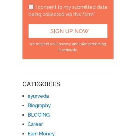
I consent to my submitted data
being collected via this form*
we respect your privacy and take protecting
it seriously
CATEGORIES
ayurveda
Biography
BLOGING
Career
Earn Money