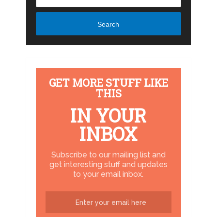
Search
GET MORE STUFF LIKE
THIS
IN YOUR
INBOX
Subscribe to our mailing list and
get interesting stuff and updates
to your email inbox.