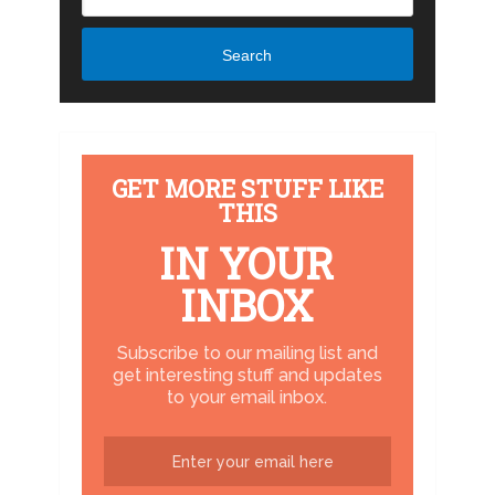
Search
GET MORE STUFF LIKE
THIS
IN YOUR
INBOX
Subscribe to our mailing list and
get interesting stuff and updates
to your email inbox.