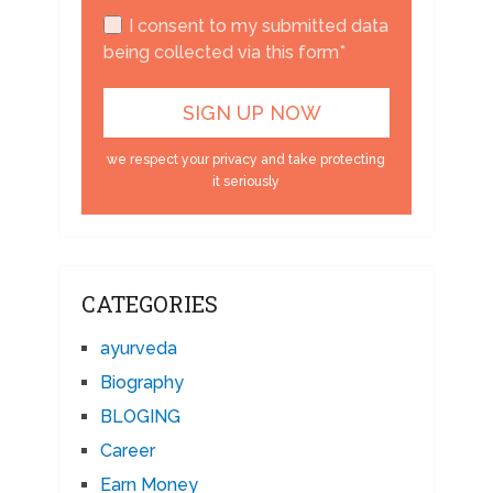
I consent to my submitted data
being collected via this form*
we respect your privacy and take protecting
it seriously
CATEGORIES
ayurveda
Biography
BLOGING
Career
Earn Money