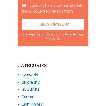
I consent to my submitted data
being collected via this form*
we respect your privacy and take protecting
it seriously
CATEGORIES
ayurveda
Biography
BLOGING
Career
Earn Money