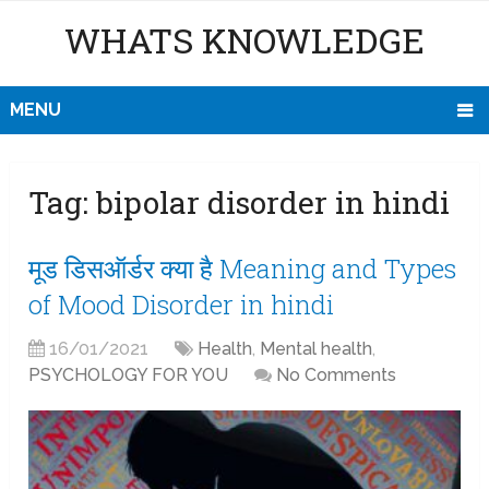
WHATS KNOWLEDGE
MENU
Tag:
bipolar disorder in hindi
मूड डिसऑर्डर क्या है Meaning and Types
of Mood Disorder in hindi
16/01/2021
Health
,
Mental health
,
PSYCHOLOGY FOR YOU
No Comments