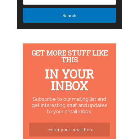
Search
GET MORE STUFF LIKE
THIS
IN YOUR
INBOX
Subscribe to our mailing list and
get interesting stuff and updates
to your email inbox.