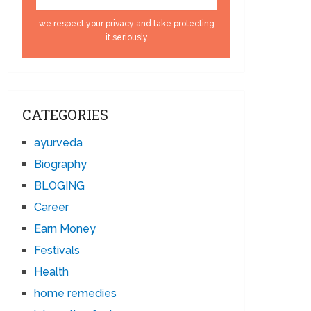
we respect your privacy and take protecting
it seriously
CATEGORIES
ayurveda
Biography
BLOGING
Career
Earn Money
Festivals
Health
home remedies