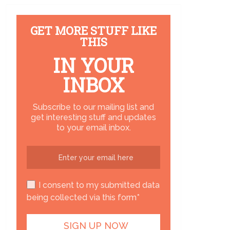
GET MORE STUFF LIKE
THIS
IN YOUR
INBOX
Subscribe to our mailing list and
get interesting stuff and updates
to your email inbox.
I consent to my submitted data
being collected via this form*