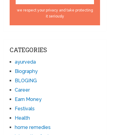
we respect your privacy and take protecting
it seriously
CATEGORIES
ayurveda
Biography
BLOGING
Career
Earn Money
Festivals
Health
home remedies