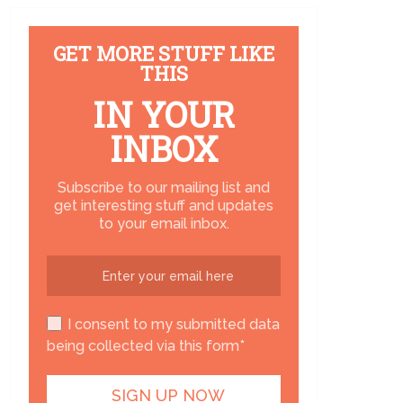
GET MORE STUFF LIKE
THIS
IN YOUR
INBOX
Subscribe to our mailing list and
get interesting stuff and updates
to your email inbox.
I consent to my submitted data
being collected via this form*