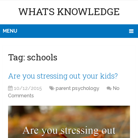
WHATS KNOWLEDGE
MENU
Tag:
schools
Are you stressing out your kids?
10/12/2015
parent psychology
No
Comments