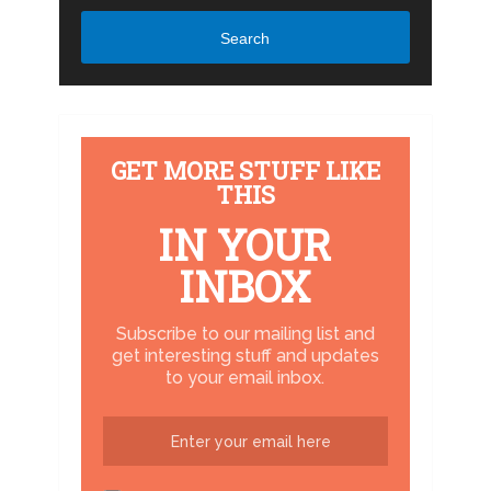
Search
GET MORE STUFF LIKE
THIS
IN YOUR
INBOX
Subscribe to our mailing list and
get interesting stuff and updates
to your email inbox.