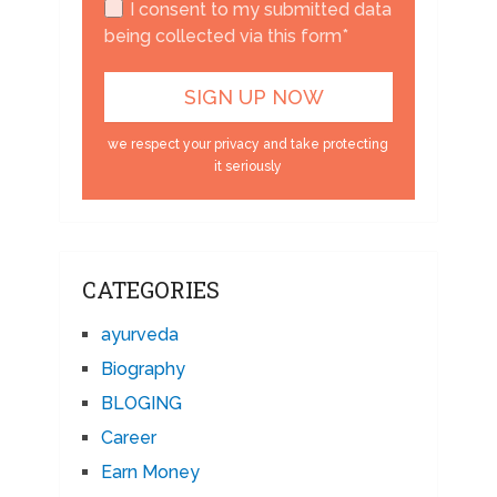
I consent to my submitted data
being collected via this form*
we respect your privacy and take protecting
it seriously
CATEGORIES
ayurveda
Biography
BLOGING
Career
Earn Money