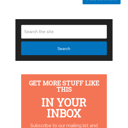
Search
GET MORE STUFF LIKE
THIS
IN YOUR
INBOX
Subscribe to our mailing list and