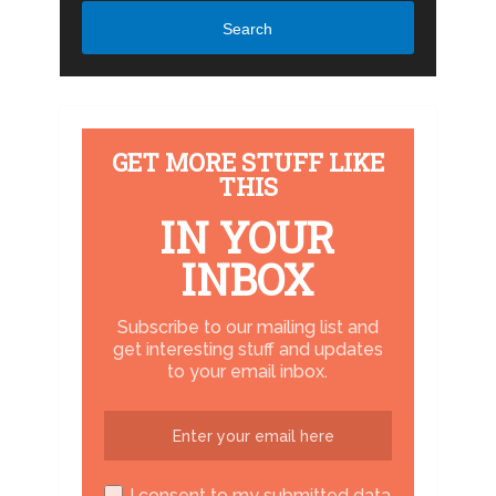
Search
GET MORE STUFF LIKE
THIS
IN YOUR
INBOX
Subscribe to our mailing list and
get interesting stuff and updates
to your email inbox.
I consent to my submitted data