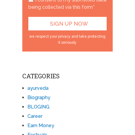
being collected via this form*
we respect your privacy and take protecting
it seriously
CATEGORIES
ayurveda
Biography
BLOGING
Career
Earn Money
Festivals