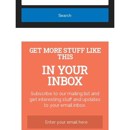
Search
GET MORE STUFF LIKE
THIS
IN YOUR
INBOX
Subscribe to our mailing list and
get interesting stuff and updates
to your email inbox.