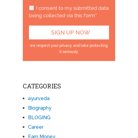
I consent to my submitted data
being collected via this form*
we respect your privacy and take protecting
it seriously
CATEGORIES
ayurveda
Biography
BLOGING
Career
Earn Money