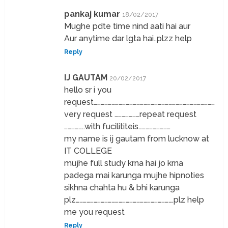
pankaj kumar
18/02/2017
Mughe pdte time nind aati hai aur
Aur anytime dar lgta hai..plzz help
Reply
IJ GAUTAM
20/02/2017
hello sr i you
request…………………………………………………………………………………………………
very request …………………repeat request
……………..with fucilititeis………………………
my name is ij gautam from lucknow at
IT COLLEGE
mujhe full study krna hai jo krna
padega mai karunga mujhe hipnoties
sikhna chahta hu & bhi karunga
plz……………………………………………………………………….plz help
me you request
Reply