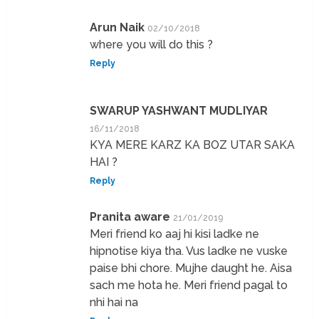
Arun Naik
02/10/2018
where you will do this ?
Reply
SWARUP YASHWANT MUDLIYAR
16/11/2018
KYA MERE KARZ KA BOZ UTAR SAKA
HAI ?
Reply
Pranita aware
21/01/2019
Meri friend ko aaj hi kisi ladke ne
hipnotise kiya tha. Vus ladke ne vuske
paise bhi chore. Mujhe daught he. Aisa
sach me hota he. Meri friend pagal to
nhi hai na