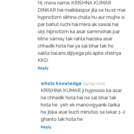
Hi, mera name KRISHNA KUMAR
DINKAR hai maibilaspur jila se hu.sir mai
hypnotizm sikhna chata hu aur mujhe is
par bahut ruchi hai.mera ak sawal hai
sirji…hipnotizm ka asar sammohak par
kitne samay tak rahta hai.iska asar
chhadik hota hai ya sal bhar tak ho
sakta hai.ans.dijiyega pls.apka shishya
KKD.
Reply
whats knowledge
09/09/2016
KRISHNA KUMAR ji hypnosis ka asar
na chhadik hota hai na sal bhar tak
hota he. yeh ek manovigyanik tarika
he jiska asar kuch minutes se lekar 1-2
ghanto tak hota he.
Reply