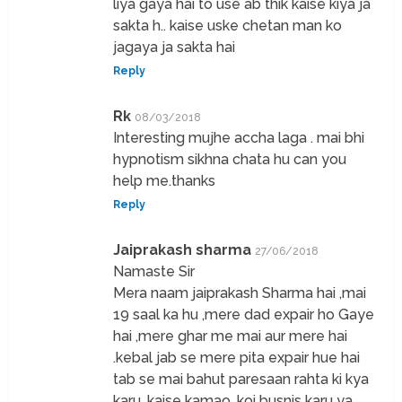
liya gaya hai to use ab thik kaise kiya ja
sakta h.. kaise uske chetan man ko
jagaya ja sakta hai
Reply
Rk
08/03/2018
Interesting mujhe accha laga . mai bhi
hypnotism sikhna chata hu can you
help me.thanks
Reply
Jaiprakash sharma
27/06/2018
Namaste Sir
Mera naam jaiprakash Sharma hai ,mai
19 saal ka hu ,mere dad expair ho Gaye
hai ,mere ghar me mai aur mere hai
.kebal jab se mere pita expair hue hai
tab se mai bahut paresaan rahta ki kya
karu, kaise kamao ,koi busnis karu ya