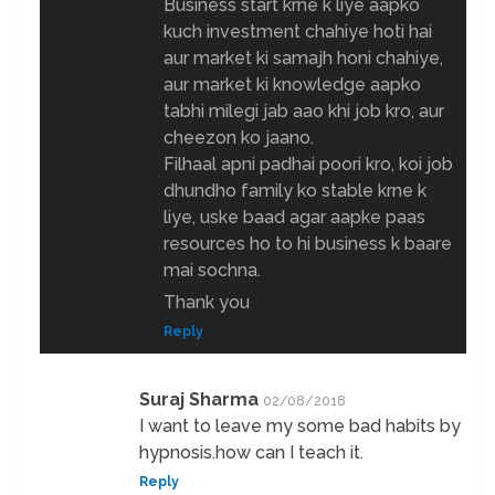
Business start krne k liye aapko
kuch investment chahiye hoti hai
aur market ki samajh honi chahiye,
aur market ki knowledge aapko
tabhi milegi jab aao khi job kro, aur
cheezon ko jaano.
Filhaal apni padhai poori kro, koi job
dhundho family ko stable krne k
liye, uske baad agar aapke paas
resources ho to hi business k baare
mai sochna.
Thank you
Reply
Suraj Sharma
02/08/2018
I want to leave my some bad habits by
hypnosis.how can I teach it.
Reply