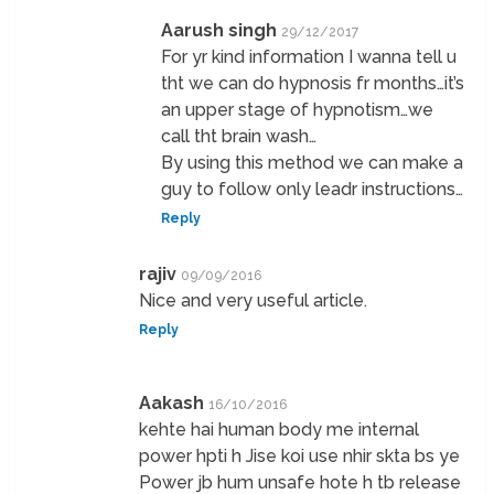
Aarush singh
29/12/2017
For yr kind information I wanna tell u
tht we can do hypnosis fr months…it’s
an upper stage of hypnotism…we
call tht brain wash…
By using this method we can make a
guy to follow only leadr instructions…
Reply
rajiv
09/09/2016
Nice and very useful article.
Reply
Aakash
16/10/2016
kehte hai human body me internal
power hpti h Jise koi use nhir skta bs ye
Power jb hum unsafe hote h tb release