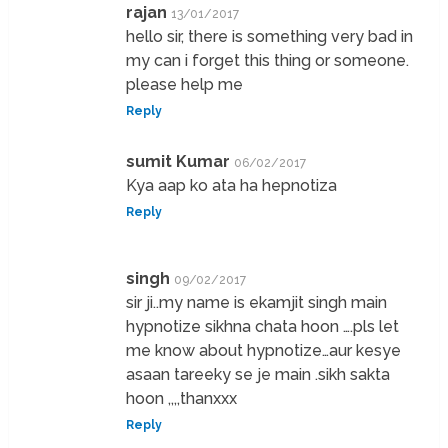
rajan
13/01/2017
hello sir, there is something very bad in
my can i forget this thing or someone.
please help me
Reply
sumit Kumar
06/02/2017
Kya aap ko ata ha hepnotiza
Reply
singh
09/02/2017
sir ji..my name is ekamjit singh main
hypnotize sikhna chata hoon ….pls let
me know about hypnotize…aur kesye
asaan tareeky se je main .sikh sakta
hoon ,,,,thanxxx
Reply