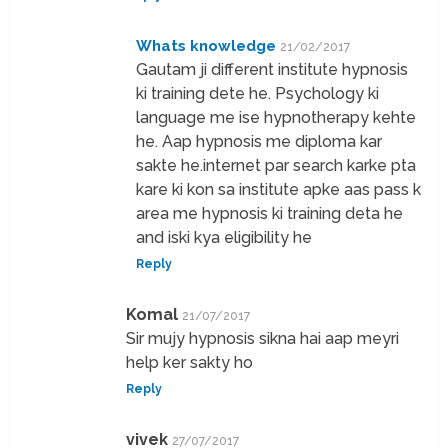
Whats knowledge
21/02/2017
Gautam ji different institute hypnosis
ki training dete he. Psychology ki
language me ise hypnotherapy kehte
he. Aap hypnosis me diploma kar
sakte he.internet par search karke pta
kare ki kon sa institute apke aas pass k
area me hypnosis ki training deta he
and iski kya eligibility he
Reply
Komal
21/07/2017
Sir mujy hypnosis sikna hai aap meyri
help ker sakty ho
Reply
vivek
27/07/2017