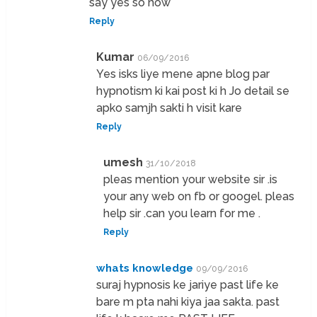
say yes so how
Reply
Kumar
06/09/2016
Yes isks liye mene apne blog par
hypnotism ki kai post ki h Jo detail se
apko samjh sakti h visit kare
Reply
umesh
31/10/2018
pleas mention your website sir .is
your any web on fb or googel. pleas
help sir .can you learn for me .
Reply
whats knowledge
09/09/2016
suraj hypnosis ke jariye past life ke
bare m pta nahi kiya jaa sakta. past