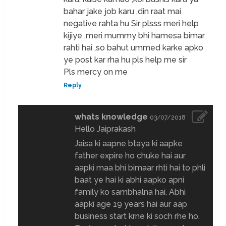
bahar jake job karu ,din raat mai
negative rahta hu Sir plsss meri help
kijiye ,meri mummy bhi hamesa bimar
rahti hai ,so bahut ummed karke apko
ye post kar rha hu pls help me sir
Pls mercy on me
Reply
whats knowledge
03/07/2018
Hello Jaiprakash
Jaisa ki aapne btaya ki aapke
father expire ho chuke hai aur
aapki maa bhi bimaar rhti hai to phli
baat ye hai ki abhi aapko apni
family ko sambhalna hai. Abhi
aapki age 19 years hai aur aap
business start krne ki soch rhe ho.