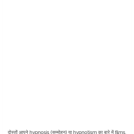
दोस्तों आपने hypnosis (सम्मोहन) या hypnotism का बारे में films,