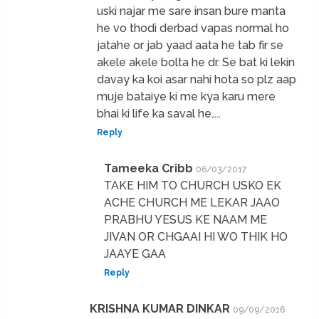
uski najar me sare insan bure manta
he vo thodi derbad vapas normal ho
jatahe or jab yaad aata he tab fir se
akele akele bolta he dr. Se bat ki lekin
davay ka koi asar nahi hota so plz aap
muje bataiye ki me kya karu mere
bhai ki life ka saval he…..
Reply
Tameeka Cribb
06/03/2017
TAKE HIM TO CHURCH USKO EK
ACHE CHURCH ME LEKAR JAAO
PRABHU YESUS KE NAAM ME
JIVAN OR CHGAAI HI WO THIK HO
JAAYE GAA
Reply
KRISHNA KUMAR DINKAR
09/09/2016