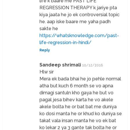
life k baare me PAST LIFE
REGRESSION THERAPY k jariye pta
kiya jaata he jo ek controversial topic
he. aap iske baare me yaha padh
sakte he
https://whatsknowledge.com/past-
life-regression-in-hindi/
Reply
Sandeep shrimali
10/12/2016
Hlw sir
Mera ek bada bhai he jo pehle normal
atha but kuch 6 month se vo apna
dimagi santuln kho gaya he but vo
pagal jesa bihev karta he vo akele
akele bolta he or bat bat me duniya
ko dosi manta he or khud ko duniya se
takat vala insan manta he vo ek bat
ko lekar 2 ya 3 gante tak bolta he or